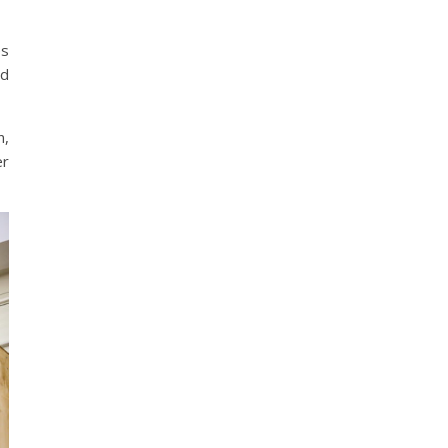
es
nd
n,
er