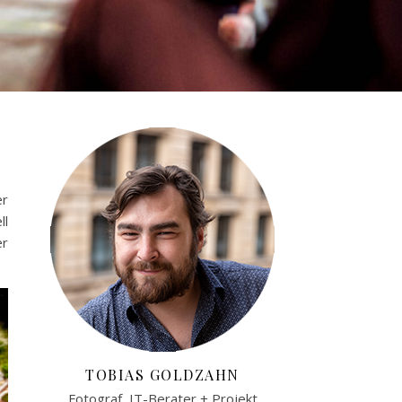
er
ll
er
TOBIAS GOLDZAHN
Fotograf, IT-Berater + Projekt