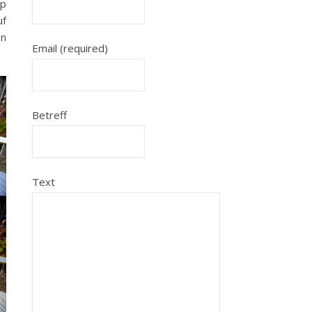
up
uf
en
Email (required)
Betreff
Text